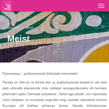
Otse
põhisisu
juurde
AVALEHT
MEIST
Meist
Flymeaway – puhkusereisid töökatele inimestele!
Paraku on tihti nii, et kiirete töö- ja argikohustuste keskel ei ole meil
alati võimalik planeerida mitu nädalat rannapuhkuseks või lennata
pikemaks ajaks Taimaad avastama. Vahel aga piisab, kui näpistada
mõni tööpäev, et unustada argirutiin ning nautida vaheldust mõnes
Euroopa või Aafrika põnevas linnas. Heade töötulemuste