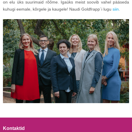
on elu üks suurimaid rõõme. Igaüks meist soovib vahel pääseda
kuhugi eemale, kõrgele ja kaugele! Naudi Goldfrapp´i lugu
siin
.
Kontaktid