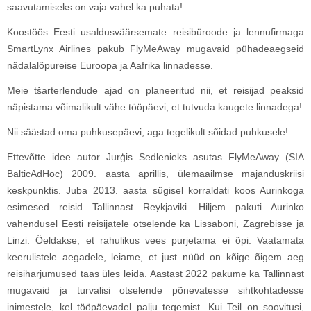
saavutamiseks on vaja vahel ka puhata!
Koostöös Eesti usaldusväärsemate reisibüroode ja lennufirmaga
SmartLynx Airlines pakub FlyMeAway mugavaid pühadeaegseid
nädalalõpureise Euroopa ja Aafrika linnadesse.
Meie tšarterlendude ajad on planeeritud nii, et reisijad peaksid
näpistama võimalikult vähe tööpäevi, et tutvuda kaugete linnadega!
Nii säästad oma puhkusepäevi, aga tegelikult sõidad puhkusele!
Ettevõtte idee autor Jurģis Sedlenieks asutas FlyMeAway (SIA
BalticAdHoc) 2009. aasta aprillis, ülemaailmse majanduskriisi
keskpunktis. Juba 2013. aasta sügisel korraldati koos Aurinkoga
esimesed reisid Tallinnast Reykjaviki. Hiljem pakuti Aurinko
vahendusel Eesti reisijatele otselende ka Lissaboni, Zagrebisse ja
Linzi. Öeldakse, et rahulikus vees purjetama ei õpi. Vaatamata
keerulistele aegadele, leiame, et just nüüd on kõige õigem aeg
reisiharjumused taas üles leida. Aastast 2022 pakume ka Tallinnast
mugavaid ja turvalisi otselende põnevatesse sihtkohtadesse
inimestele, kel tööpäevadel palju tegemist. Kui Teil on soovitusi,