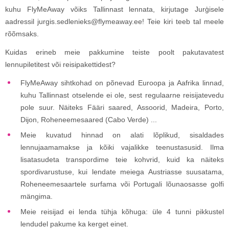
kuhu FlyMeAway võiks Tallinnast lennata, kirjutage Jurģisele
aadressil jurgis.sedlenieks@flymeaway.ee! Teie kiri teeb tal meele
rõõmsaks.
Kuidas erineb meie pakkumine teiste poolt pakutavatest
lennupiletitest või reisipakettidest?
FlyMeAway sihtkohad on põnevad Euroopa ja Aafrika linnad,
kuhu Tallinnast otselende ei ole, sest regulaarne reisijatevedu
pole suur. Näiteks Fääri saared, Assoorid, Madeira, Porto,
Dijon, Roheneemesaared (Cabo Verde) ...
Meie kuvatud hinnad on alati lõplikud, sisaldades
lennujaamamakse ja kõiki vajalikke teenustasusid. Ilma
lisatasudeta transpordime teie kohvrid, kuid ka näiteks
spordivarustuse, kui lendate meiega Austriasse suusatama,
Roheneemesaartele surfama või Portugali lõunaosasse golfi
mängima.
Meie reisijad ei lenda tühja kõhuga: üle 4 tunni pikkustel
lendudel pakume ka kerget einet.