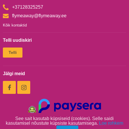
+37128325257
flymeaway@flymeaway.ee
Kõik kontaktid
Telli uudiskiri
Jälgi meid
See sait kasutab küpsiseid (cookies). Selle saidi
kasutamisel nõustute küpsiste kasutamisega.
Loe rohkem
© 2009-2026. FlyMeAway.lv / SIA Baltic Ad Hoc. TATO-2010-229.