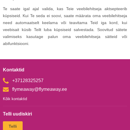
Te saate igal ajal valida, kas Teie veebilehitseja aktsepteerib
küpsiseid. Kui Te seda ei soovi, saate määrata oma veebilehitseja
need automaatselt keelama või teavitama Teid iga kord, kui
veebisait küsib Teilt luba küpsiseid salvestada. Soovitud sätete
valimiseks kasutage palun oma veebilehitseja sätteid või
abifunktsiooni.
Kontaktid
+37128325257
flymeaway@flymeaway.ee
Kõik kontaktid
Telli uudiskiri