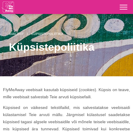
Otse
põhisisu
juurde
AVALEHT
KÜPSISTEPOLIITIKA
Küpsistepoliitika
FlyMeAway veebisait kasutab küpsiseid (
cookies
). Küpsis on teave,
mille veebisait salvestab Teie arvuti küpsisefaili.
Küpsised on väikesed tekstifailid, mis salvestatakse veebisaidi
külastamisel Teie arvuti mällu. Järgmisel külastusel saadetakse
küpsised tagasi algsele veebisaidile või mõnele teisele veebisaidile,
mis küpsised ära tunnevad. Küpsised toimivad kui konkreetse