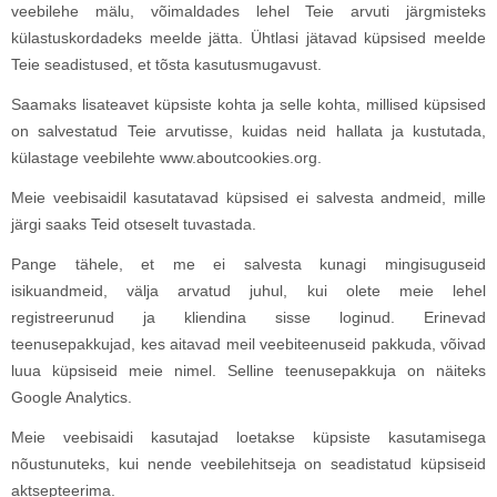
veebilehe mälu, võimaldades lehel Teie arvuti järgmisteks
külastuskordadeks meelde jätta. Ühtlasi jätavad küpsised meelde
Teie seadistused, et tõsta kasutusmugavust.
Saamaks lisateavet küpsiste kohta ja selle kohta, millised küpsised
on salvestatud Teie arvutisse, kuidas neid hallata ja kustutada,
külastage veebilehte www.aboutcookies.org.
Meie veebisaidil kasutatavad küpsised ei salvesta andmeid, mille
järgi saaks Teid otseselt tuvastada.
Pange tähele, et me ei salvesta kunagi mingisuguseid
isikuandmeid, välja arvatud juhul, kui olete meie lehel
registreerunud ja kliendina sisse loginud. Erinevad
teenusepakkujad, kes aitavad meil veebiteenuseid pakkuda, võivad
luua küpsiseid meie nimel. Selline teenusepakkuja on näiteks
Google Analytics.
Meie veebisaidi kasutajad loetakse küpsiste kasutamisega
nõustunuteks, kui nende veebilehitseja on seadistatud küpsiseid
aktsepteerima.