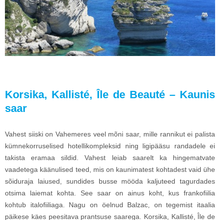
Korsika, Kallisté, Île de Beauté – Kaunis
saar
Vahest siiski on Vahemeres veel mõni saar, mille rannikut ei palista
kümnekorruselised hotellikompleksid ning ligipääsu randadele ei
takista eramaa sildid. Vahest leiab saarelt ka hingematvate
vaadetega käänulised teed, mis on kaunimatest kohtadest vaid ühe
sõiduraja laiused, sundides busse mööda kaljuteed tagurdades
otsima laiemat kohta. See saar on ainus koht, kus frankofiilia
kohtub italofiiliaga. Nagu on öelnud Balzac, on tegemist itaalia
päikese käes peesitava prantsuse saarega. Korsika, Kallisté, Île de