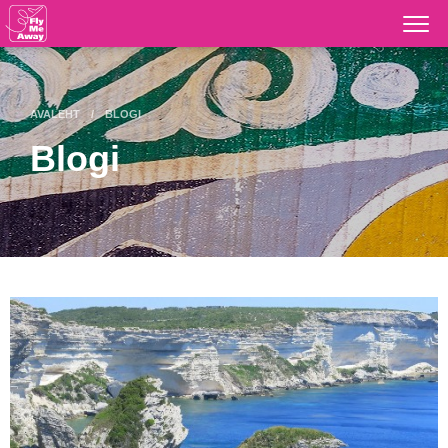
Otse
põhisisu
juurde
AVALEHT
BLOGI
Blogi