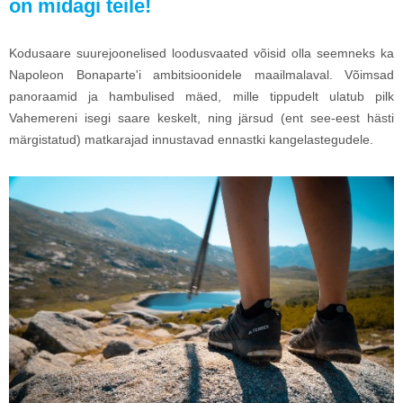
on midagi teile!
Kodusaare suurejoonelised loodusvaated võisid olla seemneks ka
Napoleon Bonaparte'i ambitsioonidele maailmalaval. Võimsad
panoraamid ja hambulised mäed, mille tippudelt ulatub pilk
Vahemereni isegi saare keskelt, ning järsud (ent see-eest hästi
märgistatud) matkarajad innustavad ennastki kangelastegudele.