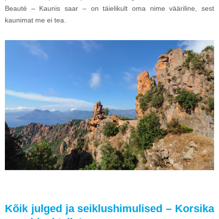
Beauté – Kaunis saar – on täielikult oma nime vääriline, sest
kaunimat me ei tea.
Kõik julged ja seiklushimulised – Korsika