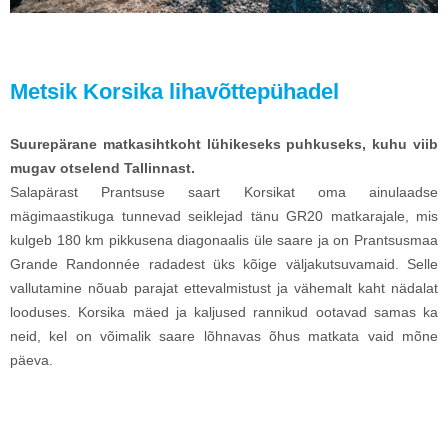
Metsik Korsika lihavõttepühadel
Suurepärane matkasihtkoht lühikeseks puhkuseks, kuhu viib
mugav otselend Tallinnast.
Salapärast Prantsuse saart Korsikat oma ainulaadse
mägimaastikuga tunnevad seiklejad tänu GR20 matkarajale, mis
kulgeb 180 km pikkusena diagonaalis üle saare ja on Prantsusmaa
Grande Randonnée radadest üks kõige väljakutsuvamaid. Selle
vallutamine nõuab parajat ettevalmistust ja vähemalt kaht nädalat
looduses. Korsika mäed ja kaljused rannikud ootavad samas ka
neid, kel on võimalik saare lõhnavas õhus matkata vaid mõne
päeva.